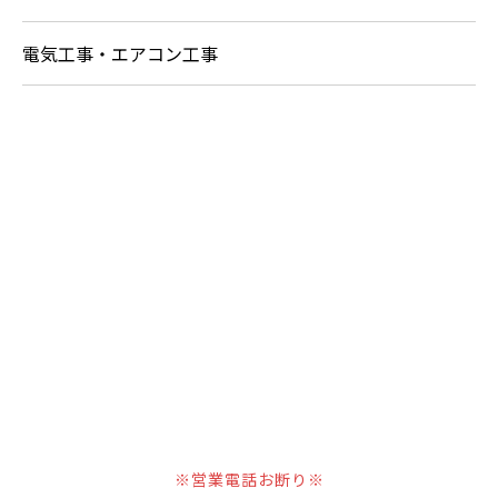
電気工事・エアコン工事
お問い合わせ
お電話でのお問い合わせ
024-573-6816
【 受付／8：00～18：30】
※営業電話お断り※