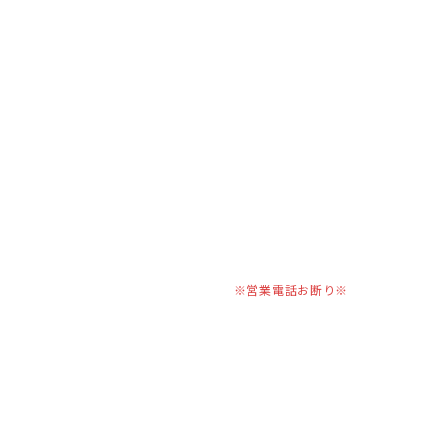
ブログ
サイトマップ
福島市の株式会社ミスターKはアンテ
ナ工事などの電気工事や水漏れ工事
にご対応
〒960-8057
福島県福島市笹木野字街道北27-7
Googleマップで確認する
TEL：024-573-6816
※営業電話お断り※
電気工事・水道工事は福島県福島市の株式会社ミスターKへ｜求人中！
Copyright © 福島市の株式会社ミスターKはアンテナ工事などの電気工
事や水漏れ工事にご対応. All rights reserved.