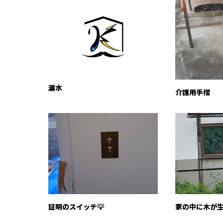
漏水
介護用手摺
証明のスイッチ💡
家の中に木が